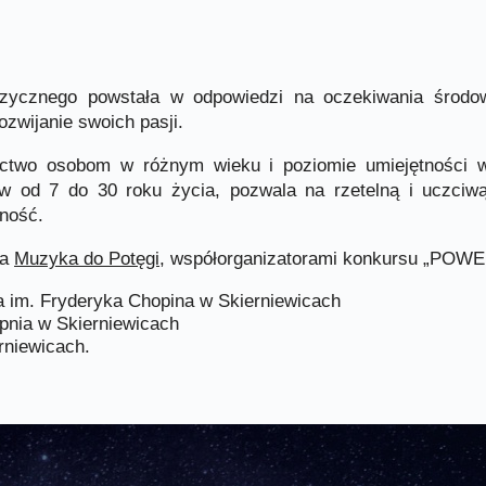
ycznego powstała w odpowiedzi na oczekiwania środowi
zwijanie swoich pasji.
ictwo osobom w różnym wieku i poziomie umiejętności w
 od 7 do 30 roku życia, pozwala na rzetelną i uczciwą
ność.
ja
Muzyka do Potęgi
, współorganizatorami konkursu „POW
 im. Fryderyka Chopina w Skierniewicach
pnia w Skierniewicach
rniewicach.